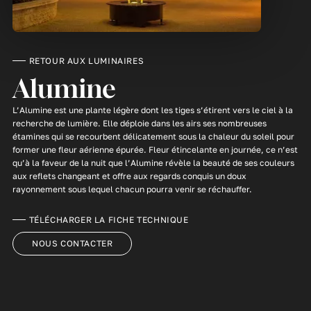
RETOUR AUX LUMINAIRES
Alumine
L’Alumine est une plante légère dont les tiges s’étirent vers le ciel à la
recherche de lumière. Elle déploie dans les airs ses nombreuses
étamines qui se recourbent délicatement sous la chaleur du soleil pour
former une fleur aérienne épurée. Fleur étincelante en journée, ce n’est
qu’à la faveur de la nuit que l’Alumine révèle la beauté de ses couleurs
aux reflets changeant et offre aux regards conquis un doux
rayonnement sous lequel chacun pourra venir se réchauffer.
TÉLÉCHARGER LA FICHE TECHNIQUE
NOUS CONTACTER